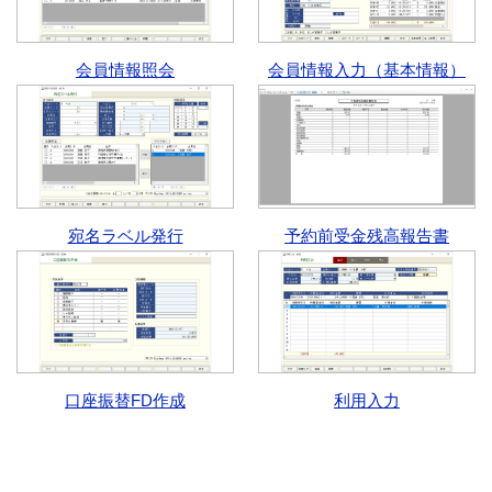
会員情報照会
会員情報入力（基本情報）
宛名ラベル発行
予約前受金残高報告書
口座振替FD作成
利用入力